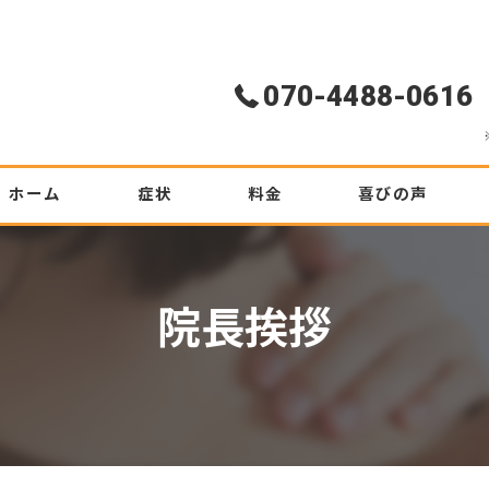
070-4488-0616
ホーム
症状
料金
喜びの声
腰痛
初めての方へ
院長挨拶
ぎっくり腰
坐骨神経痛
ヘルニア
肩こり