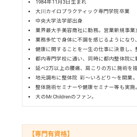
1984年11月3日生まれ
大川カイロプラクティック専門学院卒業
中央大学法学部出身
業界最大手美容商社に勤務。営業新規事業
業務多忙で身体に不調を感じるようになり
健康に関することを一生の仕事に決意し、
都内専門学校に通い、同時に都内整体院に
延べ2万以上の腰痛、肩こりの方に施術を
地元調布に整体院 彩～いろどり～を開業
整体施術セミナーや健康セミナー等も実施
大のMr.Childrenのファン。
【専門有資格】