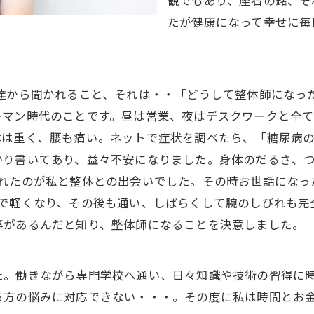
観でもあり、座右の銘、そ
たが健康になって幸せに毎
達から聞かれること、それは・・「どうして整体師になっ
ーマン時代のことです。昼は営業、夜はデスクワークと全
体は重く、腰も痛い。ネットで症状を調べたら、「糖尿病
かり書いてあり、益々不安になりました。身体のだるさ、
られたのが私と整体との出会いでした。その時お世話になっ
術で軽くなり、その後も通い、しばらくして腕のしびれも完
事があるんだと知り、整体師になることを決意しました。
た。働きながら専門学校へ通い、日々知識や技術の習得に
る方の悩みに対応できない・・・。その度に私は時間とお