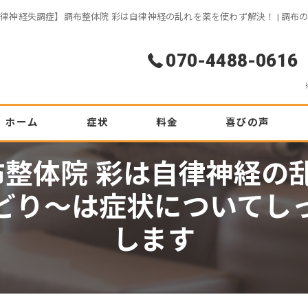
律神経失調症】調布整体院 彩は自律神経の乱れを薬を使わず解決！ | 調
070-4488-0616
ホーム
症状
料金
喜びの声
整体院 彩は自律神経の乱
腰痛
初めての方へ
どり〜は症状についてし
ぎっくり腰
します
坐骨神経痛
ヘルニア
肩こり