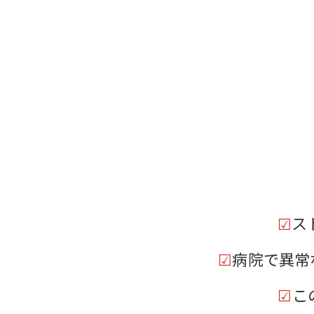
☑
ス
☑
病院で異常
☑
こ