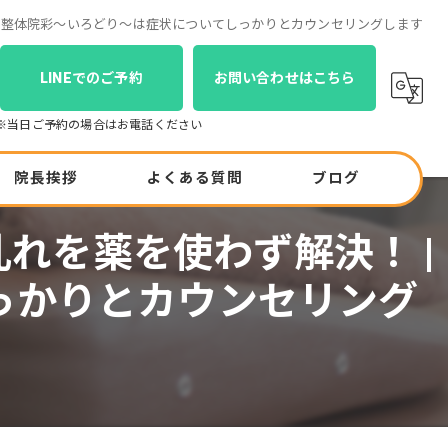
布の整体院彩〜いろどり〜は症状についてしっかりとカウンセリングします
LINEでのご予約
お問い合わせはこちら
院長挨拶
よくある質問
ブログ
れを薬を使わず解決！ |
コラム
っかりとカウンセリング