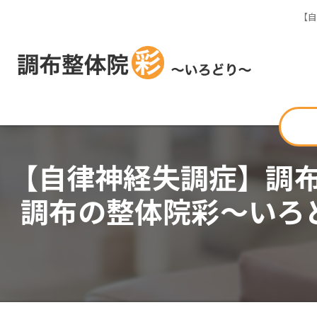
【自
【自律神経失調症】調布
調布の整体院彩〜いろ