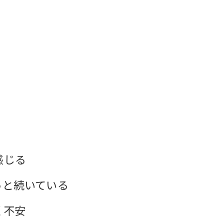
感じる
っと続いている
く不安