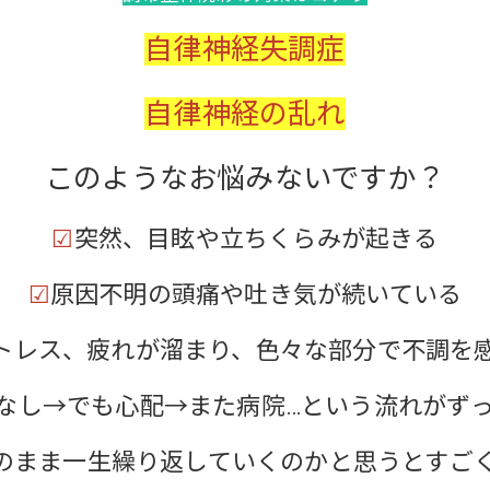
自律神経失調症
自律神経の乱れ
このようなお悩みないですか？
☑
突然、目眩や立ちくらみが起きる
☑
原因不明の頭痛や吐き気が続いている
お問い合わせはこちら
トレス、疲れが溜まり、色々な部分で不調を
なし→でも心配→また病院…という流れがず
のまま一生繰り返していくのかと思うとすご