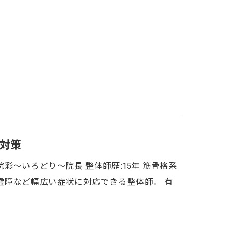
対策
～いろどり～院長 整体師歴:15年 筋骨格系
霊障など幅広い症状に対応できる整体師。 有