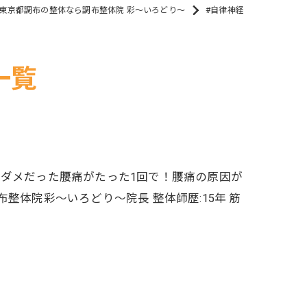
東京都調布の整体なら調布整体院 彩～いろどり～
#自律神経
一覧
どダメだった腰痛がたった1回で！腰痛の原因が
整体院彩～いろどり～院長 整体師歴:15年 筋