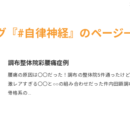
四十肩・五十肩
頭痛
グ『#自律神経』のページ
調布整体院彩腰痛症例
腰痛の原因は〇〇だった！調布の整体院5件通ったけ
激レアすぎる〇〇と○○の組み合わせだった件内田顕調布
骨格系の…