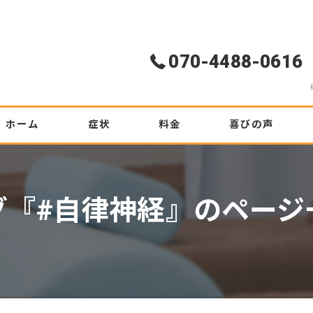
070-4488-0616
ホーム
症状
料金
喜びの声
腰痛
初めての方へ
グ『#自律神経』のページ
ぎっくり腰
坐骨神経痛
ヘルニア
肩こり