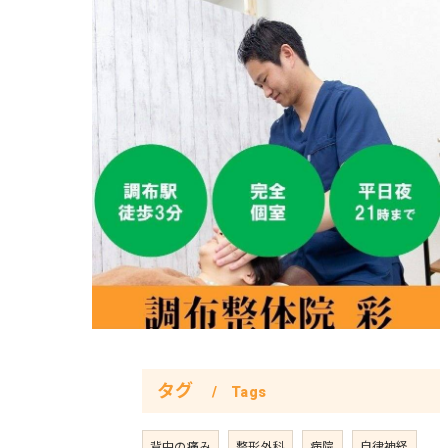
タグ
Tags
背中の痛み
整形外科
病院
自律神経