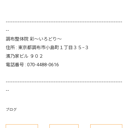
--------------------------------------------------------------------
--
調布整体院 彩～いろどり～
住所 :
東京都調布市小島町１丁目３５−３
濱乃家ビル ９０２
電話番号 :
070-4488-0616
--------------------------------------------------------------------
--
ブログ