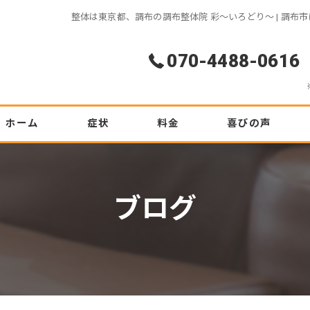
整体は東京都、調布の調布整体院 彩～いろどり～ | 調
070-4488-0616
ホーム
症状
料金
喜びの声
腰痛
初めての方へ
ブログ
ぎっくり腰
坐骨神経痛
ヘルニア
肩こり