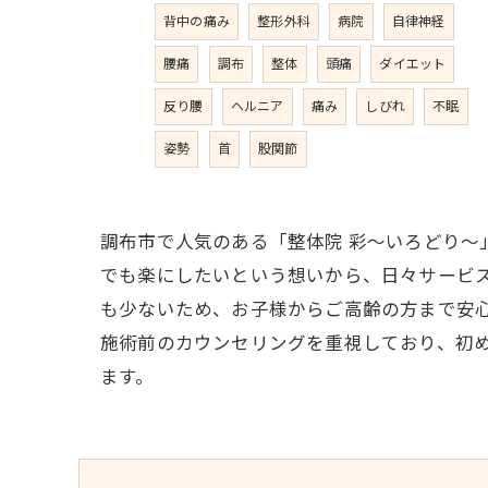
背中の痛み
整形外科
病院
自律神経
腰痛
調布
整体
頭痛
ダイエット
反り腰
ヘルニア
痛み
しびれ
不眠
姿勢
首
股関節
調布市で人気のある「整体院 彩〜いろどり
でも楽にしたいという想いから、日々サービ
も少ないため、お子様からご高齢の方まで安
施術前のカウンセリングを重視しており、初
ます。