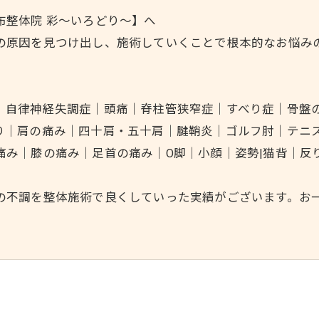
布整体院 彩～いろどり～】へ
の原因を見つけ出し、施術していくことで根本的なお悩み
｜自律神経失調症｜頭痛｜脊柱管狭窄症｜すべり症｜骨盤
り｜肩の痛み｜四十肩・五十肩｜腱鞘炎｜ゴルフ肘｜テニ
痛み｜膝の痛み｜足首の痛み｜O脚｜小顔｜姿勢|猫背｜反
の不調を整体施術で良くしていった実績がございます。お一