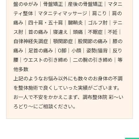
盤のゆがみ｜骨盤矯正｜産後の骨盤矯正｜マタニ
ティ整体｜マタニティマッサージ｜肩こり｜肩の
痛み｜四十肩・五十肩｜腱鞘炎｜ゴルフ肘｜テニ
ス肘｜首の痛み｜寝違え｜頭痛｜不眠症｜不妊｜
自律神経失調症｜顎関節症｜股関節の痛み｜膝の
痛み｜足首の痛み｜O脚｜小顔｜姿勢|猫背｜反り
腰｜ウエストの引き締め｜二の腕の引き締め｜等
他多数
上記のようなお悩み以外にも数々のお身体の不調
を整体施術で良くしていった実績がございます。
お一人で不安をかかえこまず、調布整体院 彩～い
ろどり～にご相談ください。