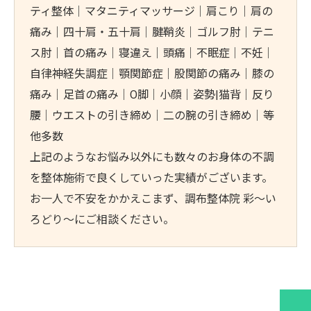
ティ整体｜マタニティマッサージ｜肩こり｜肩の
痛み｜四十肩・五十肩｜腱鞘炎｜ゴルフ肘｜テニ
ス肘｜首の痛み｜寝違え｜頭痛｜不眠症｜不妊｜
自律神経失調症｜顎関節症｜股関節の痛み｜膝の
痛み｜足首の痛み｜O脚｜小顔｜姿勢|猫背｜反り
腰｜ウエストの引き締め｜二の腕の引き締め｜等
他多数
上記のようなお悩み以外にも数々のお身体の不調
を整体施術で良くしていった実績がございます。
お一人で不安をかかえこまず、調布整体院 彩～い
ろどり～にご相談ください。