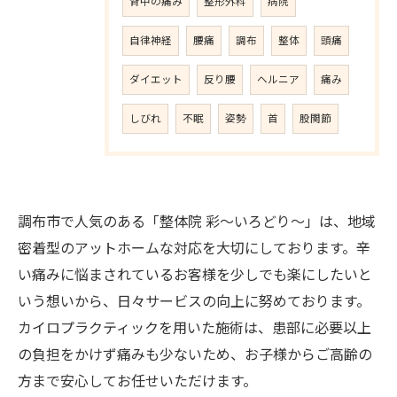
背中の痛み
整形外科
病院
自律神経
腰痛
調布
整体
頭痛
ダイエット
反り腰
ヘルニア
痛み
しびれ
不眠
姿勢
首
股関節
調布市で人気のある「整体院 彩〜いろどり〜」は、地域
密着型のアットホームな対応を大切にしております。辛
い痛みに悩まされているお客様を少しでも楽にしたいと
いう想いから、日々サービスの向上に努めております。
カイロプラクティックを用いた施術は、患部に必要以上
の負担をかけず痛みも少ないため、お子様からご高齢の
方まで安心してお任せいただけます。