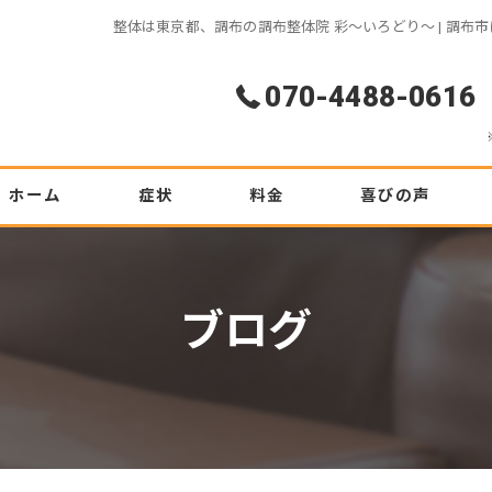
整体は東京都、調布の調布整体院 彩～いろどり～ | 調
070-4488-0616
ホーム
症状
料金
喜びの声
腰痛
初めての方へ
ブログ
ぎっくり腰
坐骨神経痛
ヘルニア
肩こり