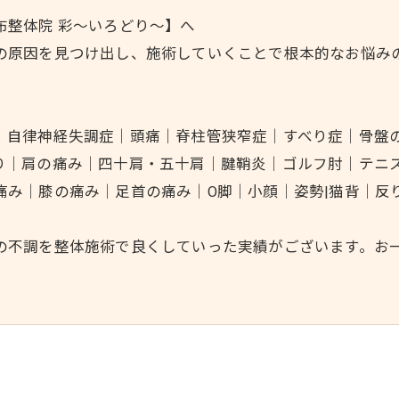
布整体院 彩～いろどり～】へ
の原因を見つけ出し、施術していくことで根本的なお悩み
｜自律神経失調症｜頭痛｜脊柱管狭窄症｜すべり症｜骨盤
り｜肩の痛み｜四十肩・五十肩｜腱鞘炎｜ゴルフ肘｜テニ
痛み｜膝の痛み｜足首の痛み｜O脚｜小顔｜姿勢|猫背｜反
の不調を整体施術で良くしていった実績がございます。お一