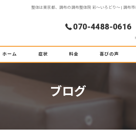
整体は東京都、調布の調布整体院 彩～いろどり～ | 調
070-4488-0616
ホーム
症状
料金
喜びの声
腰痛
初めての方へ
ブログ
ぎっくり腰
坐骨神経痛
ヘルニア
肩こり