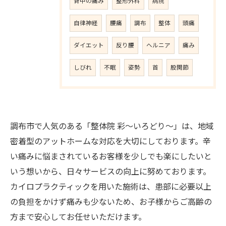
背中の痛み
整形外科
病院
自律神経
腰痛
調布
整体
頭痛
ダイエット
反り腰
ヘルニア
痛み
しびれ
不眠
姿勢
首
股関節
調布市で人気のある「整体院 彩〜いろどり〜」は、地域
密着型のアットホームな対応を大切にしております。辛
い痛みに悩まされているお客様を少しでも楽にしたいと
いう想いから、日々サービスの向上に努めております。
カイロプラクティックを用いた施術は、患部に必要以上
の負担をかけず痛みも少ないため、お子様からご高齢の
方まで安心してお任せいただけます。