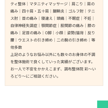
ティ整体｜マタニティマッサージ｜肩こり｜肩の
痛み｜四十肩・五十肩｜腱鞘炎｜ゴルフ肘｜テニ
ス肘｜首の痛み｜寝違え｜頭痛｜不眠症｜不妊｜
自律神経失調症｜顎関節症｜股関節の痛み｜膝の
痛み｜足首の痛み｜O脚｜小顔｜姿勢|猫背｜反り
腰｜ウエストの引き締め｜二の腕の引き締め｜等
他多数
上記のようなお悩み以外にも数々のお身体の不調
を整体施術で良くしていった実績がございます。
お一人で不安をかかえこまず、調布整体院 彩～い
ろどり～にご相談ください。