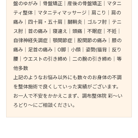
盤のゆがみ｜骨盤矯正｜産後の骨盤矯正｜マタニ
ティ整体｜マタニティマッサージ｜肩こり｜肩の
痛み｜四十肩・五十肩｜腱鞘炎｜ゴルフ肘｜テニ
ス肘｜首の痛み｜寝違え｜頭痛｜不眠症｜不妊｜
自律神経失調症｜顎関節症｜股関節の痛み｜膝の
痛み｜足首の痛み｜O脚｜小顔｜姿勢|猫背｜反り
腰｜ウエストの引き締め｜二の腕の引き締め｜等
他多数
上記のようなお悩み以外にも数々のお身体の不調
を整体施術で良くしていった実績がございます。
お一人で不安をかかえこまず、調布整体院 彩～い
ろどり～にご相談ください。